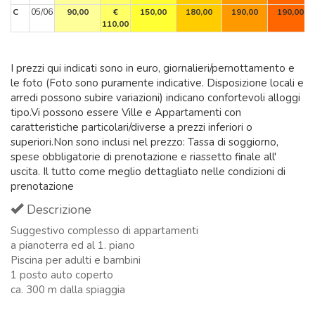
C
05/06
90,00
€
150,00
180,00
190,00
190,00
110,00
I prezzi qui indicati sono in euro, giornalieri/pernottamento e
le foto (Foto sono puramente indicative. Disposizione locali e
arredi possono subire variazioni) indicano confortevoli alloggi
tipo.Vi possono essere Ville e Appartamenti con
caratteristiche particolari/diverse a prezzi inferiori o
superiori.Non sono inclusi nel prezzo: Tassa di soggiorno,
spese obbligatorie di prenotazione e riassetto finale all'
uscita. Il tutto come meglio dettagliato nelle condizioni di
prenotazione
Descrizione
Suggestivo complesso di appartamenti
a pianoterra ed al 1. piano
Piscina per adulti e bambini
1 posto auto coperto
ca. 300 m dalla spiaggia