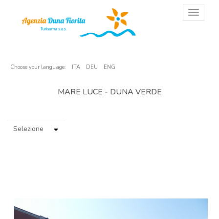
T
o
g
g
l
e
n
Choose your language:
ITA
DEU
ENG
a
v
MARE LUCE - DUNA VERDE
i
g
a
t
i
o
n