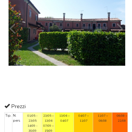
Prezzi
Tip.
N.
01/05 -
23/05 –
13/06 –
04/07 –
11/07 –
08/08 –
pers
23/05
13/06
04/07
11/07
08/08
22/08
14/09 -
07/09 –
30/09
15/09