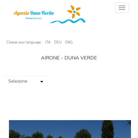
T
o
g
g
l
e
n
Choose your language:
ITA
DEU
ENG
a
v
AIRONE - DUNA VERDE
i
g
a
t
i
o
n