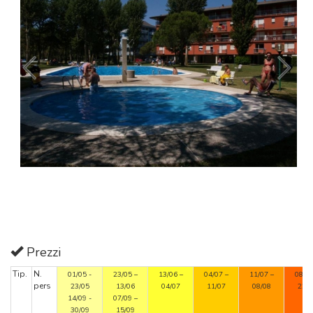
Prezzi
Tip.
N.
01/05 -
23/05 –
13/06 –
04/07 –
11/07 –
08/08
pers
23/05
13/06
04/07
11/07
08/08
22/0
14/09 -
07/09 –
30/09
15/09