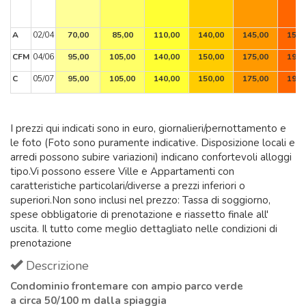
A
02/04
70,00
85,00
110,00
140,00
145,00
155,
CFM
04/06
95,00
105,00
140,00
150,00
175,00
195,
C
05/07
95,00
105,00
140,00
150,00
175,00
195,
I prezzi qui indicati sono in euro, giornalieri/pernottamento e
le foto (Foto sono puramente indicative. Disposizione locali e
arredi possono subire variazioni) indicano confortevoli alloggi
tipo.Vi possono essere Ville e Appartamenti con
caratteristiche particolari/diverse a prezzi inferiori o
superiori.Non sono inclusi nel prezzo: Tassa di soggiorno,
spese obbligatorie di prenotazione e riassetto finale all'
uscita. Il tutto come meglio dettagliato nelle condizioni di
prenotazione
Descrizione
Condominio frontemare
con ampio parco verde
a circa 50/100 m dalla spiaggia