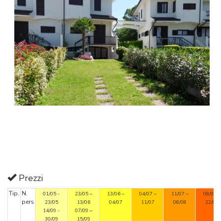
Prezzi
Tip.
N.
01/05 -
23/05 –
13/06 –
04/07 –
11/07 –
08/08 –
pers
23/05
13/06
04/07
11/07
08/08
22/08
14/09 -
07/09 –
30/09
15/09