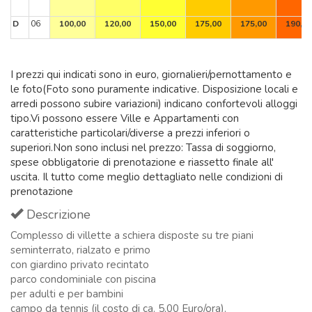
D
06
100,00
120,00
150,00
175,00
175,00
190,00
I prezzi qui indicati sono in euro, giornalieri/pernottamento e
le foto(Foto sono puramente indicative. Disposizione locali e
arredi possono subire variazioni) indicano confortevoli alloggi
tipo.Vi possono essere Ville e Appartamenti con
caratteristiche particolari/diverse a prezzi inferiori o
superiori.Non sono inclusi nel prezzo: Tassa di soggiorno,
spese obbligatorie di prenotazione e riassetto finale all'
uscita. Il tutto come meglio dettagliato nelle condizioni di
prenotazione
Descrizione
Complesso di villette a schiera disposte su tre piani
seminterrato, rialzato e primo
con giardino privato recintato
parco condominiale con piscina
per adulti e per bambini
campo da tennis (il costo di ca. 5,00 Euro/ora).