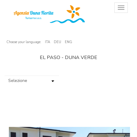
T
o
g
g
l
e
n
Choose your language:
ITA
DEU
ENG
a
v
EL PASO - DUNA VERDE
i
g
a
t
i
o
n