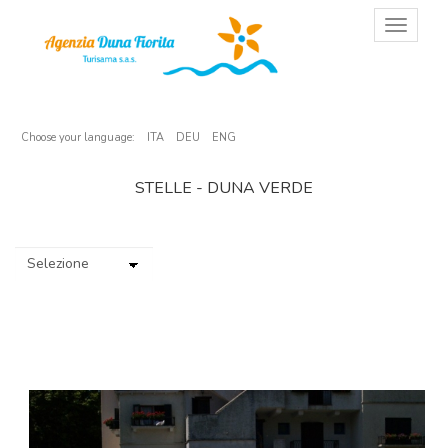
T
o
g
g
l
e
n
Choose your language:
ITA
DEU
ENG
a
v
STELLE - DUNA VERDE
i
g
a
t
i
o
n