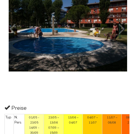
Preise
Typ
N.
01/05 -
23/05 –
13/06 –
04/07 –
11/07 –
08/08
Pers
23/05
13/06
04/07
11/07
08/08
22/0
14/09 -
07/09 –
30/09
15/09