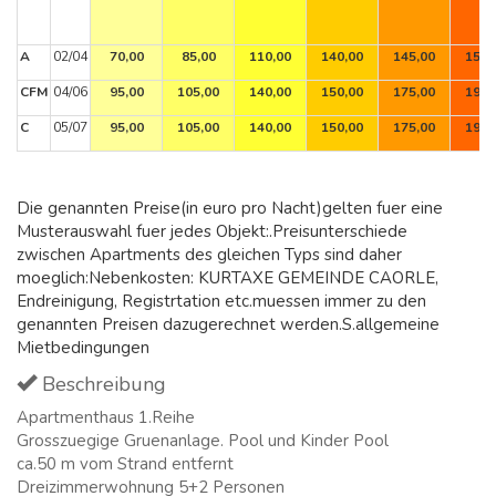
A
02/04
70,00
85,00
110,00
140,00
145,00
155,
CFM
04/06
95,00
105,00
140,00
150,00
175,00
195,
C
05/07
95,00
105,00
140,00
150,00
175,00
195,
Die genannten Preise(in euro pro Nacht)gelten fuer eine
Musterauswahl fuer jedes Objekt:.Preisunterschiede
zwischen Apartments des gleichen Typs sind daher
moeglich:Nebenkosten: KURTAXE GEMEINDE CAORLE,
Endreinigung, Registrtation etc.muessen immer zu den
genannten Preisen dazugerechnet werden.S.allgemeine
Mietbedingungen
Beschreibung
Apartmenthaus 1.Reihe
Grosszuegige Gruenanlage. Pool und Kinder Pool
ca.50 m vom Strand entfernt
Dreizimmerwohnung 5+2 Personen