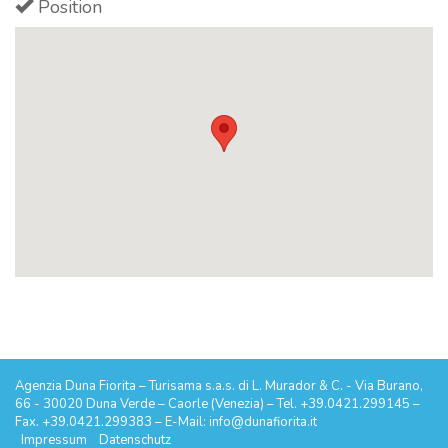
Position
Agenzia Duna Fiorita – Turisama s.a.s. di L. Murador & C. - Via Burano,
66 - 30020 Duna Verde – Caorle (Venezia) – Tel. +39.0421.299145 –
Fax. +39.0421.299383 – E-Mail: info@dunafiorita.it
Impressum
Datenschutz