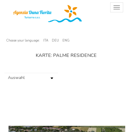
T
o
g
g
l
e
n
Choose your language:
ITA
DEU
ENG
a
v
KARTE: PALME RESIDENCE
i
g
a
t
i
o
n